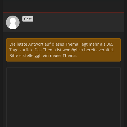
Gast
Die letzte Antwort auf dieses Thema liegt mehr als 365
Tage zurück. Das Thema ist womöglich bereits veraltet.
Bitte erstelle ggf. ein
neues Thema
.