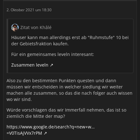
der ihr questen wollt. Legt dort euren Gasthof oder euer
2. Oktober 2021 um 18:30
erstes eigenes Haus hin und levelt auch dort mit Hilfe
der Siedlungs-Quests und dem Fraktionsboard.
Zitat von Khâlé
Ein fester Hauptsitz bringt nämlich gleich mehrere
Vorteile:
Häuser kann man allerdings erst ab "Ruhmstufe" 10 bei
der Gebietsfraktion kaufen.
Ihr sammelt erstmal nur für ein Gebiet Ruf und
schaltet so bessere Boni frei
Für ein gemeinsames leveln interesant:
Ihr lernt die Umgebung und Laufwege kennen
Zusammen leveln
Ihr lagert eure Gegenstände und Materialien an
einem Ort und nicht in verschiedenen Städten ein
und vergesst sie dann
Also zu den bestimmten Punkten questen und dann
müssen wir entscheiden in welcher siedlung wir weiter
Am besten eignen sich für die persönlichen
machen alle zusammen, so das die nach folger auch wissen
Hauptstädte die Städte Immerfall und Windkreis. Sie
wo wir sind.
liegen zentral und so könnt ihr von dort aus die Welt
erkunden. Allerdings ist es auch hilfreich, eine
Würde vorschlagen das wir Immerfall nehmen, das ist so
Hauptstadt zu wählen, die zu eurer Fraktion gehört.
ziemlich die Mitte der map?
https://www.google.de/search?q=new+w…
4. Ihr kauft kein Haus
=V0TisAjVVx7rPM