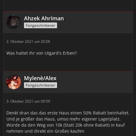
Was ist das Problem?
Viele Spieler zögern zu Beginn ein
eigenes Haus zu kaufen. Doch auch das ist ein Fehler.
Ahzek Ahríman
Wie macht ihr es besser?
Ab Stufe 15 könnt ihr euer
Fortgeschrittener
erstes Eigenheim besitzen. Das solltet ihr aus den
folgenden Gründen tun:
2. Oktober 2021 um 20:08
Jedes Haus bietet eine Reisemöglichkeit. Je nach
Größe liegt der Cooldown bei 2 bis 4 Stunden.
Was haltet ihr von Utgard's Erben?
Dieser kann jedoch durch Azoth zurückgesetzt
werden, was zudem günstiger ist, als die
Schnellreise mit Azoth.
Ihr bekommt über Trophäen Buffs, die euch im
Mylenè/Alex
Spiel helfen.
Fortgeschrittener
Ihr gewinnt zusätzlichen Stauraum.
Die Häuser kosten zwischen 5.000 und 20.000 Taler,
3. Oktober 2021 um 00:59
doch am Ende ist die Investition es in jedem Wert.
Denkt dran das das erste Haus einen 50% Rabatt beinhaltet.
Und je größer das Haus, umso mehr eigener Lagerplatz.
Würde da den Weg von 10k (Statt 20k ohne Rabatt) in kauf
nehmen und direkt ein Großes kaufen