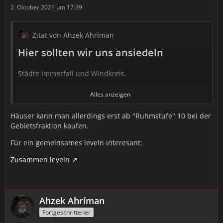
2. Oktober 2021 um 17:39
Zitat von Ahzek Ahríman
Hier sollten wir uns ansiedeln
Städte Immerfall und Windkreis.
Alles anzeigen
Gründe:
Häuser kann man allerdings erst ab "Ruhmstufe" 10 bei der
Ihr habt keine echte “Hauptstadt”
Gebietsfraktion kaufen.
Für ein gemeinsames leveln interesant:
Was ist das Problem?
New World lässt euch beim Leveln
freie Hand. Ihr könnt euch das Gebiet aussuchen, in
Zusammen leveln
dem ihr Quests machen wollt und müsst für die
Hauptgeschichte sowieso alle Gebiete bereisen. Das lädt
dazu ein, auch in allen Gebieten und Städten zu leveln.
Ahzek Ahríman
Doch das ist ein Fehler.
Fortgeschrittener
Wie macht ihr es besser?
Sucht euch eine feste Stadt, in