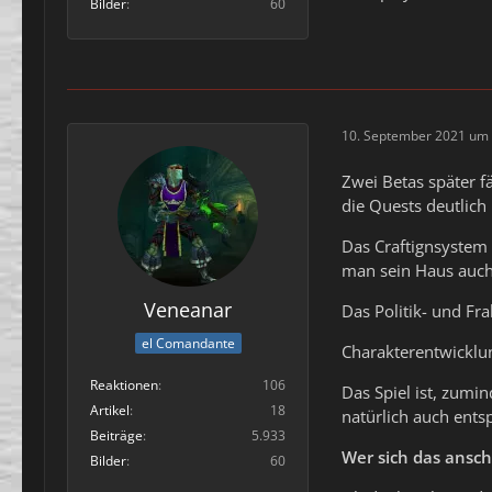
Bilder
60
10. September 2021 um 
Zwei Betas später f
die Quests deutlic
Das Craftignsystem 
man sein Haus auch 
Veneanar
Das Politik- und Fr
el Comandante
Charakterentwicklun
Reaktionen
106
Das Spiel ist, zumi
Artikel
18
natürlich auch ents
Beiträge
5.933
Wer sich das ansch
Bilder
60