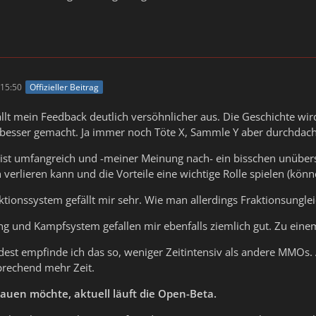
15:50
Offizieller Beitrag
ällt mein Feedback deutlich versöhnlicher aus. Die Geschichte wird
h besser gemacht. Ja immer noch Töte X, Sammle Y aber durchdac
ist umfangreich und -meiner Meinung nach- ein bisschen unübersi
verlieren kann und die Vorteile eine wichtige Rolle spielen (könn
aktionssystem gefällt mir sehr. Wie man allerdings Fraktionsung
g und Kampfsystem gefallen mir ebenfalls ziemlich gut. Zu einem
ndest empfinde ich das so, weniger Zeitintensiv als andere MMOs
prechend mehr Zeit.
auen möchte, aktuell läuft die Open-Beta.