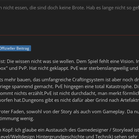
icht essen, die sind doch keine Brote. Hab es lange nicht so gef
Offizieller Beitrag
: Die wissen nicht was sie wollen. Dem Spiel fehlt eine Vision. I
ox" und PvP. Hat nicht geklappt. PvE war sterbenslangweilig und 
ts mehr bauen, das umfangreiche Craftingsystem ist aber noch dri
riege spannend gemacht. PvE hingegen eine total Katastrophe. Di
ommt nichts erzählt.PvE ist nicht durchdacht, man merkt förmlich
worfen hat.Dungeons gibt es nicht dafür aber Grind nach Artefa
 roter Faden, sowohl von der Story als auch vom Gameplay. Da n
Stimmung wenig.
m Kopf: Ich glaube ein Austausch des Gamedesigner / Storylead i
evel/Weltdesign Hintergrundgeschichte und Technik) sehen sehr 