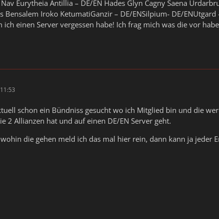
Nav Eurytheia Antillia – DE/EN Hades Glyn Cagny Saena Urdarbrun
as Bensalem Iroko KetumatiGanzir – DE/ENSilpium- DE/ENUtgar
ich einen Server vergessen habe! Ich frag mich was die vor hab
11:53
ktuell schon ein Bündniss gesucht wo ich Mitglied bin und die we
e 2 Allianzen hat und auf einen DE/EN Server geht.
wohin die gehen meld ich das mal hier rein, dann kann ja jeder E