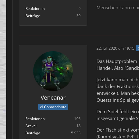
Menschen kann man n
Reaktionen
9
Beiträge
50
22. Juli 2020 um 19:15
Das Hauptproblem ist
Handel. Also "Sandb
Jetzt kann man nich
dank der Fraktionsk
entwickelt. Man bek
Veneanar
Quests ins Spiel ge
el Comandante
Dem Spiel fehlt ein
insgesamt geniale 
Reaktionen
106
Artikel
18
Der Fisch stinkt vo
Beiträge
5.933
(Kampfsysten,PvP, L