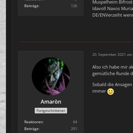
Muspelheim Bifrost 
Beiträge
126
Idavoll Naxos Muri
DE/ENVerzeiht wenn 
20. September 2021 um 
Also ich habe mir a
gemütliche Runde di
Sobald die Ansagen 
immer
Amaròn
Fortgeschrittener
Reaktionen
64
Beiträge
201