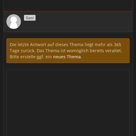
Gast
Die letzte Antwort auf dieses Thema liegt mehr als 365
Tage zurück. Das Thema ist womöglich bereits veraltet.
Bitte erstelle ggf. ein
neues Thema
.