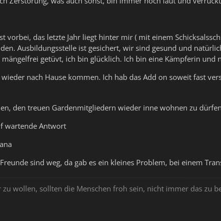
ch Zerstörung, was auch sonst, bin immer noch laut und verrück
vorbei, das letzte Jahr liegt hinter mir ( mit einem Schicksalsschl
den. Ausbildungsstelle ist gesichert, wir sind gesund und natürl
mängelfrei getüvt, ich bin glücklich. Ich bin eine Kämpferin und
e wieder nach Hause kommen. Ich hab das Add on soweit fast versta
uen, den treuen Gardenmitgliedern wieder inne wohnen zu dürfen.
uf wartende Antwort
iana
 Freunde sind weg, da gab es ein kleines Problem, bei einem Tran
 zu wollen, sollten die Menschen froh sein, nicht immer das z