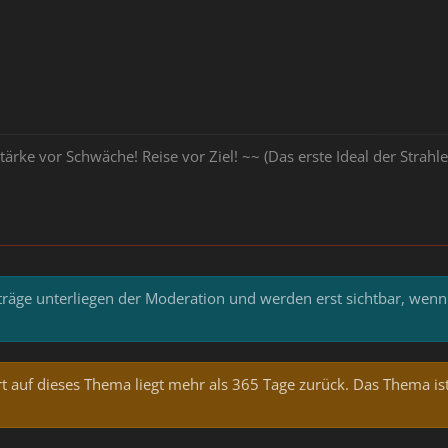
tärke vor Schwäche! Reise vor Ziel! ~~ (Das erste Ideal der Stra
iträge unterliegen der Moderation und werden erst sichtbar, wenn
t auf dieses Thema liegt mehr als 365 Tage zurück. Das Thema ist w