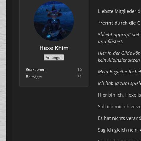
Liebste Mitglieder d
*
rennt durch die G
*
bleibt apprupt steh
und flüstert:
Hexe Khim
Hier in der Gilde kö
Anfänger
kein Allainzler sitzen
Reaktionen
16
Mein Begleiter läche
Beiträge
31
Ich hab ja zum spiel
Hier bin ich, Hexe i
Soll ich mich hier 
Es hat nichts verän
Sag ich gleich nein, 