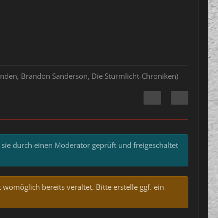
hlenden, Brandon Sanderson, Die Sturmlicht-Chroniken)
 sie durch einen Moderator geprüft und freigeschaltet
omöglich bereits veraltet. Bitte erstelle ggf. ein