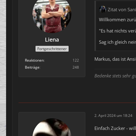
Zitat von San
Willkommen zurü
"Es hat nichts ve
Liena
Sag ich gleich nei
Fortgeschrittener
Markus, das ist Ans
Reaktionen
122
Beiträge
248
Bedenke stets sehr g
2. April 2024 um 18:24
Einfach Zucker - w