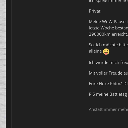
Ich spiele immer no
Privat:
Meine WoW Pause ist 
letzte Woche bestan
290000km erreicht, 
So, ich möchte bitt
alleine
Ich würde mich fre
Mit voller Freude a
Eure Hexe Khím/-D
P.S meine Battletag
Anstatt immer mehr