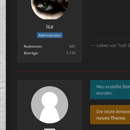
Isa
Administrator
~~ Leben vor Tod! S
Reaktionen
481
Beiträge
5.159
Neu erstellte Be
wurden.
Die letzte Antwor
neues Thema
.