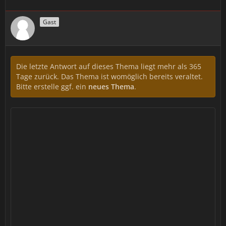
Gast
Die letzte Antwort auf dieses Thema liegt mehr als 365
Tage zurück. Das Thema ist womöglich bereits veraltet.
Bitte erstelle ggf. ein
neues Thema
.