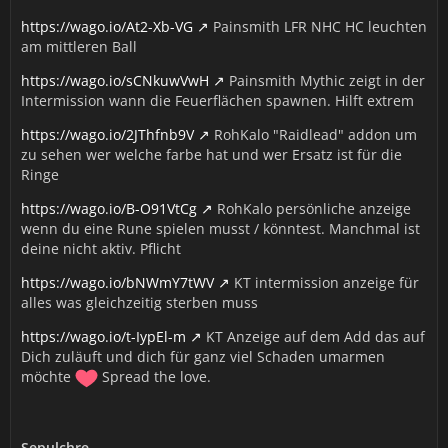
https://wago.io/At2-Xb-VG
Painsmith LFR NHC HC leuchten
am mittleren Ball
https://wago.io/sCNkuwVwH
Painsmith Mythic zeigt in der
Intermission wann die Feuerflächen spawnen. Hilft extrem
https://wago.io/2JThfnb9V
RohKalo "Raidlead" addon um
zu sehen wer welche farbe hat und wer Ersatz ist für die
Ringe
https://wago.io/B-O91VtCg
RohKalo persönliche anzeige
wenn du eine Rune spielen musst / könntest. Manchmal ist
deine nicht aktiv. Pflicht
https://wago.io/bNWmY7tWV
KT intermission anzeige für
alles was gleichzeitig sterben muss
https://wago.io/t-IypEl-m
KT Anzeige auf dem Add das auf
Dich zuläuft und dich für ganz viel Schaden umarmen
möchte
Spread the love.
Sepulchre