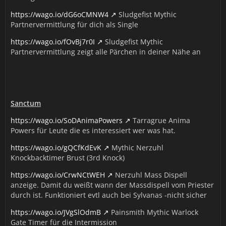
https://wago.io/dG6oCMNW4
Sludgefist Mythic
Partnervermittlung für dich als Single
https://wago.io/fOvBj7r0I
Sludgefist Mythic
Partnervermittlung zeigt alle Pärchen in deiner Nähe an
Sanctum
https://wago.io/SoDAnimaPowers
Tarragrue Anima
Powers für Leute die es interessiert wer was hat.
https://wago.io/gQCfKdEvK
Mythic Nerzuhl
Knockbacktimer Brust (3rd Knock)
https://wago.io/CrwNCtWEH
Nerzuhl Mass Dispell
anzeige. Damit du weißt wann der Massdispell vom Priester
durch ist. Funktioniert evtl auch bei Sylvanas -nicht sicher
https://wago.io/JVgSlOdmB
Painsmith Mythic Warlock
Gate Timer für die Intermission