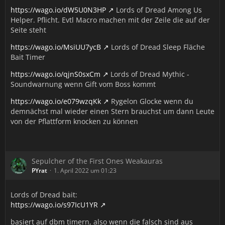
https://wago.io/dW5U0N3HP
Lords of Dread Among Us
Helper. Pflicht. Evtl Macro machen mit der Zeile die auf der
Seite steht
https://wago.io/MsiUU7ycB
Lords of Dread Sleep Fläche
Bait Timer
https://wago.io/qjnS0sxCm
Lords of Dread Mythic -
Soundwarnung wenn Gift vom Boss kommt
https://wago.io/e079wzqKk
Rygelon Glocke wenn du
demnächst mal wieder einen Stern brauchst um dann Leute
von der Pflattform knocken zu können
Sepulcher of the First Ones Weakauras
PYrat
1. April 2022 um 01:23
Lords of Dread bait:
https://wago.io/s97IcU1YR
basiert auf dbm timern, also wenn die falsch sind aus