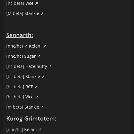
[hc beta]
Vice
[M beta]
Stankie
Sennarth:
[nhc/hc]
Kelani
[nhc/hc] Sugar
[hc beta]
Hazelnutty
[hc beta]
Stankie
[hc beta]
RCP
[hc beta]
Vice
[m beta]
Stankie
Kurog Grimtotem:
[nhc/hc]
Kelani