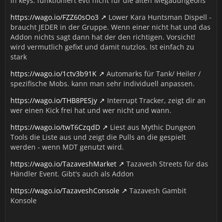
in keys. funktioniert evtl nicht für die alten Megadungeons
https://wago.io/FZZ60sOo3
Lower Kara Huntsman Dispell -
braucht JEDER in der Gruppe. Wenn einer nicht hat und das
Addon nichts sagt dann hat der den richtigen. Vorsicht!
wird vermutlich gefixt und damit nutzlos. Ist einfach zu
stark
https://wago.io/1ctv3b91K
Automarks für Tank/ Heiler /
spezifische Mobs. kann man sehr individuell anpassen.
https://wago.io/THB8PESjy
Interrupt Tracker, zeigt dir an
wer einen Kick frei hat und wer nicht und wann.
https://wago.io/twT6CzqdD
Liest aus Mythic Dungeon
Tools die Liste aus und zeigt die Pulls an die gespielt
werden - wenn MDT genutzt wird.
https://wago.io/TazaveshMarket
Tazavesh Streets für das
Händler Event. Gibt's auch als Addon
https://wago.io/TazaveshConsole
Tazavesh Gambit
Konsole