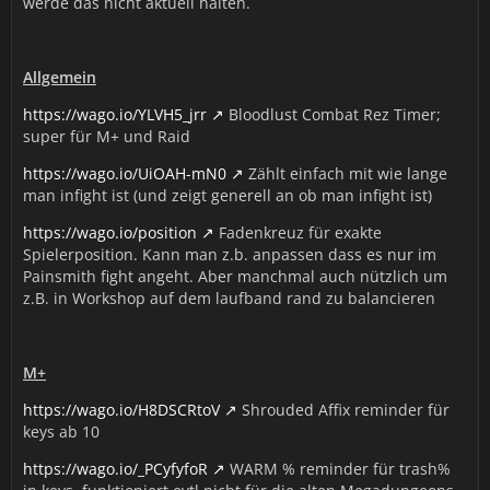
werde das nicht aktuell halten.
Allgemein
https://wago.io/YLVH5_jrr
Bloodlust Combat Rez Timer;
super für M+ und Raid
https://wago.io/UiOAH-mN0
Zählt einfach mit wie lange
man infight ist (und zeigt generell an ob man infight ist)
https://wago.io/position
Fadenkreuz für exakte
Spielerposition. Kann man z.b. anpassen dass es nur im
Painsmith fight angeht. Aber manchmal auch nützlich um
z.B. in Workshop auf dem laufband rand zu balancieren
M+
https://wago.io/H8DSCRtoV
Shrouded Affix reminder für
keys ab 10
https://wago.io/_PCyfyfoR
WARM % reminder für trash%