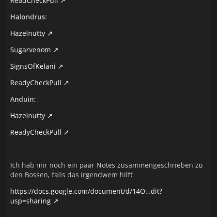
ReadCheckPull
Halondrus:
Hazelnutty
Sugarvenom
SignsOfKelani
ReadyCheckPull
Anduin:
Hazelnutty
ReadyCheckPull
Ich hab mir noch ein paar Notes zusammengeschrieben zu
den Bossen, falls das irgendwem hilft
https://docs.google.com/document/d/14O…dit?
usp=sharing