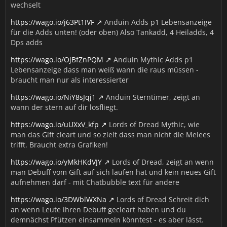
wechselt
https://wago.io/j63Pt1IVF
Anduin Adds p1 Lebensanzeige
für die Adds unten! (oder oben) Also Tankadd, 4 Heiladds, 4
Dps adds
https://wago.io/OjBfZnPQM
Anduin Mythic Adds p1
Lebensanzeige dass man weiß wann die raus müssen -
braucht man nur als interessierter
https://wago.io/NiY8sJqj1
Anduin Sterntimer, zeigt an
wann der stern auf dir losfliegt.
https://wago.io/uUXxV_kfp
Lords of Dread Mythic, wie
man das Gift cleart und so zielt dass man nicht die Melees
trifft. Braucht extra Grafiken!
https://wago.io/yMkHKdVJY
Lords of Dread, zeigt an wenn
man Debuff vom Gift auf sich laufen hat und kein neues Gift
aufnehmen darf - mit Chatbubble text für andere
https://wago.io/3DWblWXNa
Lords of Dread Schreit dich
an wenn Leute ihren Debuff gecleart haben und du
demnächst Pfützen einsammeln könntest - es aber lässt.