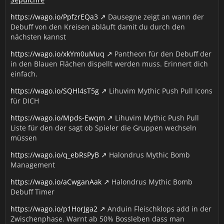
https://wago.io/PpfzrEQa3
Dausegne zeigt an wann der
Debuff von den Kreisen abläuft damit du durch den
nächsten kannst
https://wago.io/xkYm0uMuq
Pantheon für den Debuff der
in den Blauen Flächen dispellt werden muss. Erinnert dich
einfach.
https://wago.io/SQHl4sT5g
Lihuvim Mythic Push Pull Icons
für DICH
https://wago.io/Mpds-Ewqm
Lihuvim Mythic Push Pull
Liste für den der sagt ob Spieler die Gruppen wechseln
müssen
https://wago.io/q_ebRsPyB
Halondrus Mythic Bomb
Management
https://wago.io/aCwganAak
Halondrus Mythic Bomb
Debuff Timer
https://wago.io/p1HorJga2
Anduin Fleischklops add in der
Zwischenphase. Warnt ab 50% Bossleben dass man