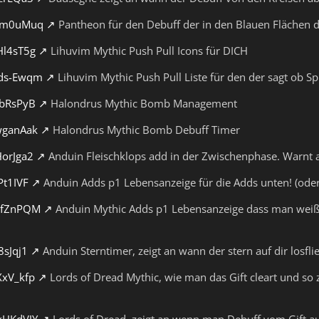
kYm0uMuq
Pantheon für den Debuff der in den Blauen Flächen di
Hl4sT5g
Lihuvim Mythic Push Pull Icons für DICH
pds-Ewqm
Lihuvim Mythic Push Pull Liste für den der sagt ob 
ebRsPyB
Halondrus Mythic Bomb Management
wganAak
Halondrus Mythic Bomb Debuff Timer
HorJga2
Anduin Fleischklops add in der Zwischenphase. Warnt
Pt1IVF
Anduin Adds p1 Lebensanzeige für die Adds unten! (oder
jBfZnPQM
Anduin Mythic Adds p1 Lebensanzeige dass man weiß 
8sJqj1
Anduin Sterntimer, zeigt an wann der stern auf dir losflie
XxV_kfp
Lords of Dread Mythic, wie man das Gift cleart und so zi