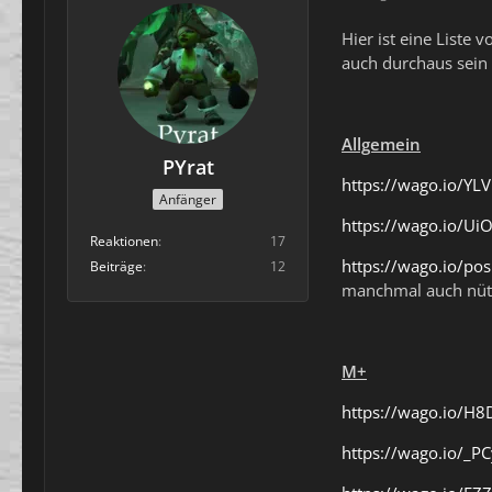
Hier ist eine Liste 
auch durchaus sein 
Allgemein
PYrat
https://wago.io/YLV
Anfänger
https://wago.io/U
Reaktionen
17
https://wago.io/pos
Beiträge
12
manchmal auch nütz
M+
https://wago.io/H
https://wago.io/_PC