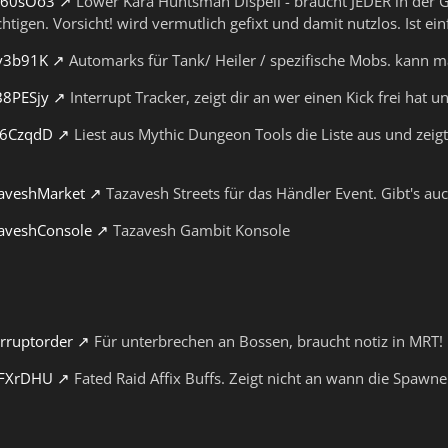
ZZ60sOo3
Lower Kara Huntsman Dispell - braucht JEDER in der G
htigen. Vorsicht! wird vermutlich gefixt und damit nutzlos. Ist ein
tv3b91K
Automarks für Tank/ Heiler / spezifische Mobs. kann m
B8PESjy
Interrupt Tracker, zeigt dir an wer einen Kick frei hat 
T6CzqdD
Liest aus Mythic Dungeon Tools die Liste aus und zeigt
zaveshMarket
Tazavesh Streets für das Händler Event. Gibt's au
zaveshConsole
Tazavesh Gambit Konsole
erruptorder
Für unterbrechen an Bossen, braucht notiz in MRT!
uFXrDHU
Fated Raid Affix Buffs. Zeigt nicht an wann die Spawne