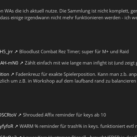
von WAs die ich aktuell nutze. Die Sammlung ist nicht komplett, ge
dass einige irgendwann nicht mehr funktionieren werden - ich wer
H5_jrr
Bloodlust Combat Rez Timer; super für M+ und Raid
iOAH-mN0
Zählt einfach mit wie lange man infight ist (und zeigt 
ition
Fadenkreuz für exakte Spielerposition. Kann man z.b. anp
lich um z.B. in Workshop auf dem laufband rand zu balancieren
8DSCRtoV
Shrouded Affix reminder für keys ab 10
yfyfoR
WARM % reminder für trash% in keys. funktioniert evtl 