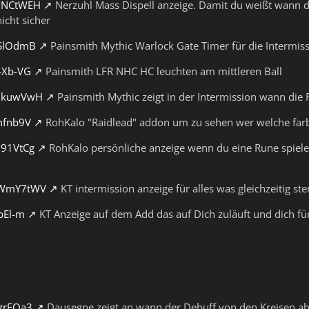
rwNCtWEH
Nerzuhl Mass Dispell anzeige. Damit du weißt wann der
icht sicher
gSlOdmB
Painsmith Mythic Warlock Gate Timer für die Intermis
2-Xb-VG
Painsmith LFR NHC HC leuchten am mittleren Ball
CNkuwVwH
Painsmith Mythic zeigt in der Intermission wann die 
Thfnb9V
RohKalo "Raidlead" addon um zu sehen wer welche farbe 
O91VtCg
RohKalo persönliche anzeige wenn du eine Rune spielen
bNWmY7tWV
KT intermission anzeige für alles was gleichzeitig s
ypEl-m
KT Anzeige auf dem Add das auf Dich zuläuft und dich 
fzrEQa3
Dausegne zeigt an wann der Debuff von den Kreisen ab