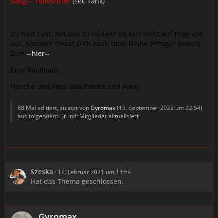
Sangi - Todesritter
(sec Tank)
Du hast Lust, mit uns zu raiden? Du bist nicht auf Progress
aus, sondern freust Dich auch über kleine Erfolge? Bewirb
Dich
--hier--
Eure Raidleads
Hancho und Feya (aka Patrick und Alex)
88 Mal editiert, zuletzt von
Gyromax
(
13. September 2022 um 22:54
)
aus folgendem Grund: Mitglieder aktualisiert
Szeska
19. Februar 2021 um 13:59
Hat das Thema geschlossen.
Gyromax