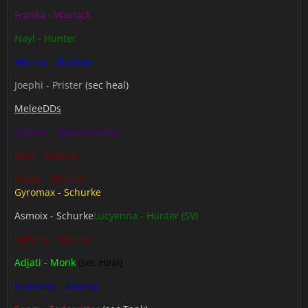
Franka - Warlock
Nayl - Hunter
Veniria - Shaman
Joephi - Prister
(sec heal)
MeleeDDs
Asphar - Demonhunter
Feya - Warrior
Moqu - Warrior
Gyromax - Schurke
Asmoix - Schurke
Lucyenna - Hunter (SV)
Vallyria - Warrior
Adjati - Monk
(sec Heal)
Niandras - Shama