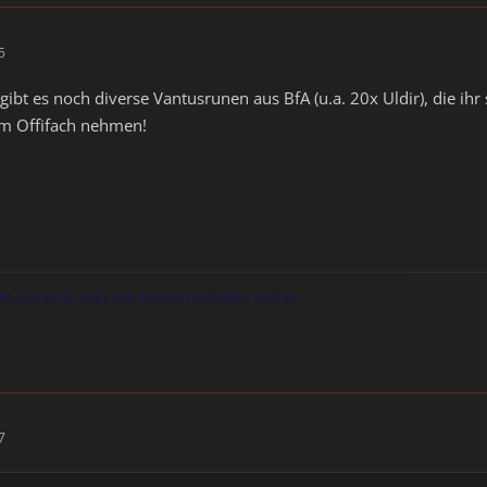
5
gibt es noch diverse Vantusrunen aus BfA (u.a. 20x Uldir), die ihr
em Offifach nehmen!
elt, um so zu sein, wie andere mich gern hätten.
7