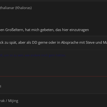
thalianar (Khaloras)
inen Großeltern, hat mich gebeten, das hier einzutragen
 Tick zu spät, aber als DD gerne oder in Absprache mit Steve und M
elt, um so zu sein, wie andere mich gern hätten.
8
rak / Mijing