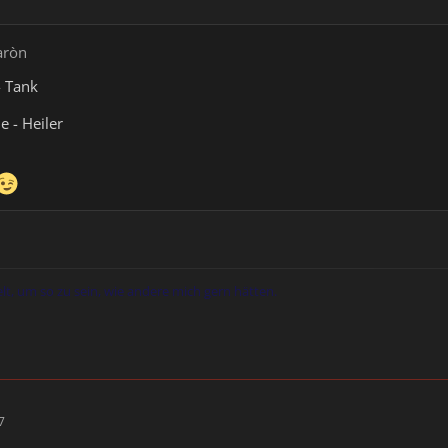
aròn
 Tank
e - Heiler
elt, um so zu sein, wie andere mich gern hätten.
7