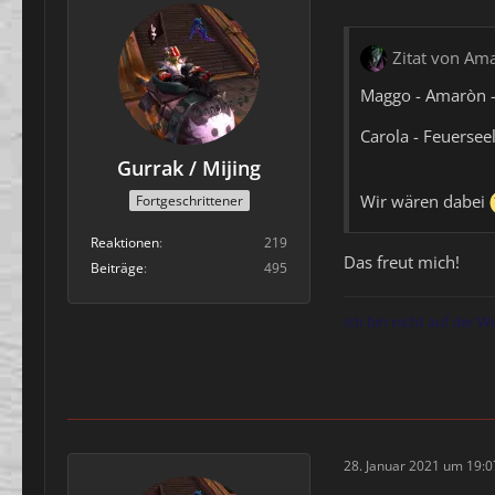
Zitat von Am
Maggo - Amaròn -
Carola - Feuerseel
Gurrak / Mijing
Wir wären dabei
Fortgeschrittener
Reaktionen
219
Das freut mich!
Beiträge
495
Ich bin nicht auf der W
28. Januar 2021 um 19:0