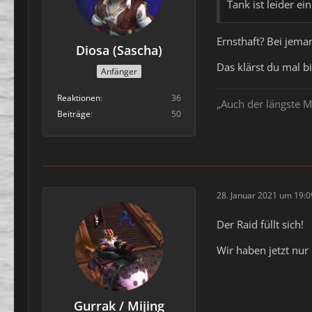
Tank ist leider e
Ernsthaft? Bei jema
Diosa (Sascha)
Das klärst du mal bi
Anfänger
Reaktionen
36
„Auch der längste M
Beiträge
50
28. Januar 2021 um 19:0
Der Raid füllt sich!
Wir haben jetzt nu
Gurrak / Mijing