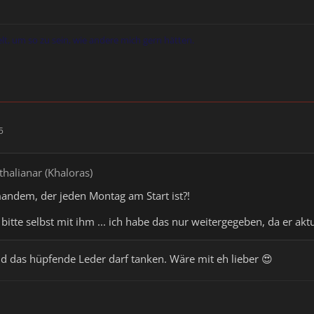
elt, um so zu sein, wie andere mich gern hätten.
5
thalianar (Khaloras)
mandem, der jeden Montag am Start ist?!
bitte selbst mit ihm ... ich habe das nur weitergegeben, da er aktu
 das hüpfende Leder darf tanken. Wäre mit eh lieber 😍