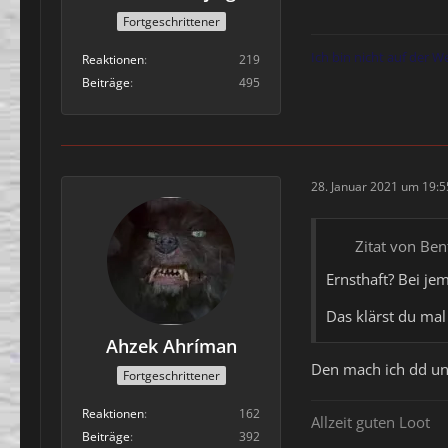
Fortgeschrittener
Ich bin nicht auf der W
Reaktionen
219
Beiträge
495
28. Januar 2021 um 19:5
Zitat von Ben
Ernsthaft? Bei je
Das klärst du mal 
Ahzek Ahríman
Den mach ich dd und
Fortgeschrittener
Reaktionen
162
Allzeit guten Loot
Beiträge
392