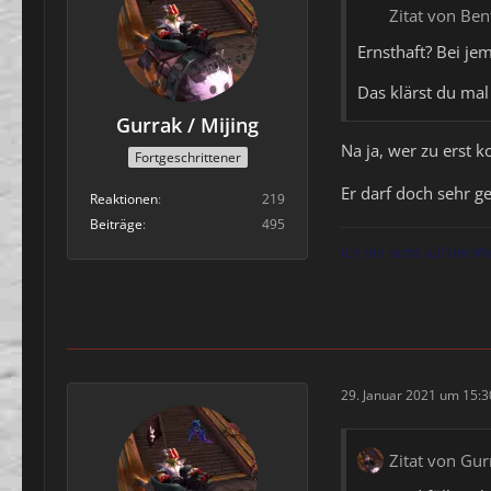
Zitat von Ben
Ernsthaft? Bei je
Das klärst du mal 
Gurrak / Mijing
Na ja, wer zu erst 
Fortgeschrittener
Er darf doch sehr g
Reaktionen
219
Beiträge
495
Ich bin nicht auf der W
29. Januar 2021 um 15:3
Zitat von Gur