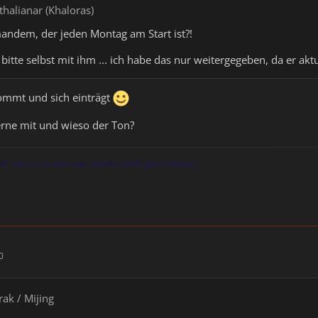
thalianar (Khaloras)
mandem, der jeden Montag am Start ist?!
bitte selbst mit ihm ... ich habe das nur weitergegeben, da er aktu
kommt und sich einträgt
erne mit und wieso der Ton?
elt, um so zu sein, wie andere mich gern hätten.
0
rak / Mijing