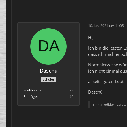
10. Juni 2021 um 11:05
Hi,
Ich bin die letzten
dass ich mich ents
Normalerweise würde
Daschü
ich nicht einmal a
Schüler
allseits guten Loot
Reaktionen
27
Daschü
Beiträge
65
Einmal editiert, zulet