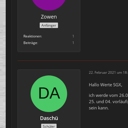
Zowen
Anfänger
Reaktionen
1
Beiträge
1
22. Februar 2021 um 18
Hallo Werte SGX,
ich werde vom 26.02
25. und 04. vorläufi
sein kann.
Daschü
Schüler