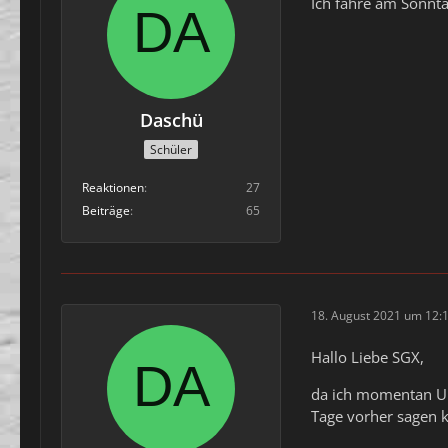
Ich fahre am Sonnta
Daschü
Schüler
Reaktionen
27
Beiträge
65
18. August 2021 um 12:
Hallo Liebe SGX,
da ich momentan Url
Tage vorher sagen k