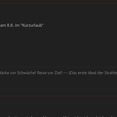
d am 8.8. im "Kurzurlaub"
tärke vor Schwäche! Reise vor Ziel! ~~ (Das erste Ideal der Stra