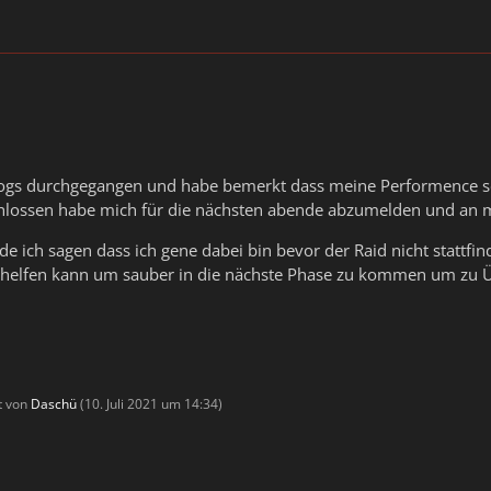
 Logs durchgegangen und habe bemerkt dass meine Performence so
chlossen habe mich für die nächsten abende abzumelden und an m
 ich sagen dass ich gene dabei bin bevor der Raid nicht stattf
ushelfen kann um sauber in die nächste Phase zu kommen um zu 
zt von
Daschü
(
10. Juli 2021 um 14:34
)