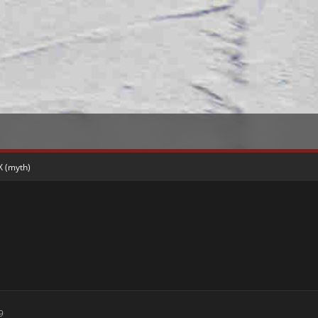
X (myth)
9