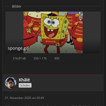
Bilder
sponge.gif
216,87 kB
250 × 176
900
Khâlé
Schüler
21. November 2020 um 00:49