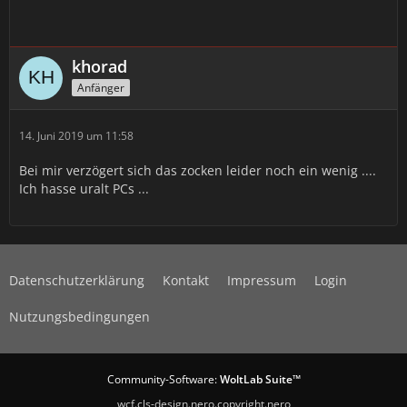
khorad
Anfänger
14. Juni 2019 um 11:58
Bei mir verzögert sich das zocken leider noch ein wenig ....
Ich hasse uralt PCs ...
Datenschutzerklärung
Kontakt
Impressum
Login
Nutzungsbedingungen
Community-Software:
WoltLab Suite™
wcf.cls-design.nero.copyright.nero