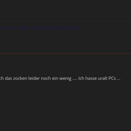
elt, um so zu sein, wie andere mich gern hätten.
ch das zocken leider noch ein wenig .... Ich hasse uralt PCs ...