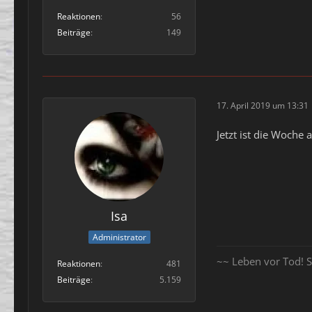
Reaktionen
56
Beiträge
149
17. April 2019 um 13:31
Jetzt ist die Woche
Isa
Administrator
~~ Leben vor Tod! S
Reaktionen
481
Beiträge
5.159