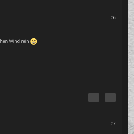
#6
schen Wind rein
#7