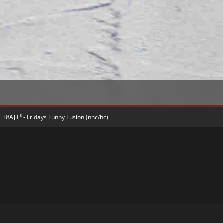
[BfA] F³ - Fridays Funny Fusion (nhc/hc)