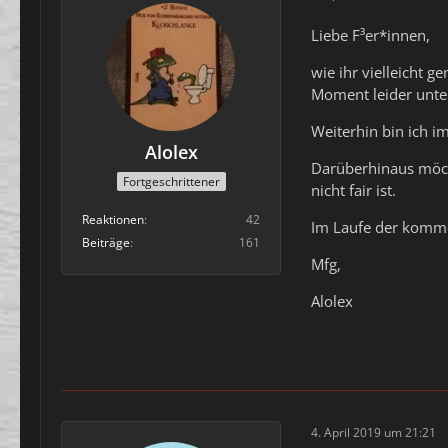
Liebe F³er*innen,
wie ihr vielleicht g
Moment leider unte
Weiterhin bin ich 
Alolex
Darüberhinaus möcht
Fortgeschrittener
nicht fair ist.
Reaktionen
42
Im Laufe der komme
Beiträge
161
Mfg,
Alolex
4. April 2019 um 21:21