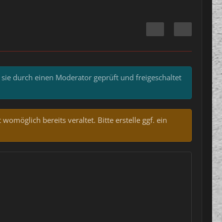
 sie durch einen Moderator geprüft und freigeschaltet
omöglich bereits veraltet. Bitte erstelle ggf. ein