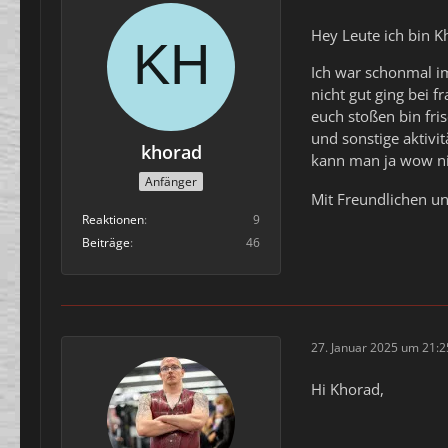
Hey Leute ich bin K
Ich war schonmal im
nicht gut ging bei 
euch stoßen bin fri
und sonstige aktivi
khorad
kann man ja wow ni
Anfänger
Mit Freundlichen u
Reaktionen
9
Beiträge
46
27. Januar 2025 um 21:2
Hi Khorad,