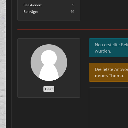
Reaktionen
9
Beiträge
46
Neu erstellte Be
wurden.
Die letzte Antwor
neues Thema
.
Gast