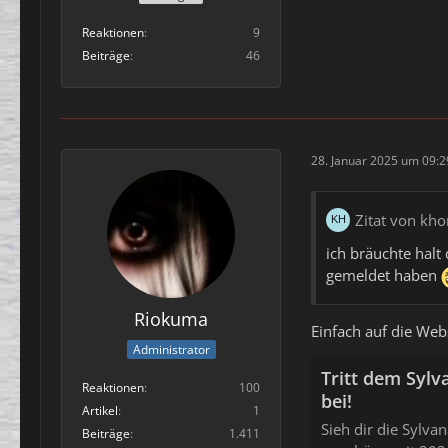
Reaktionen
9
Beiträge
46
28. Januar 2025 um 09:2
Zitat von kho
ich bräuchte halt
gemeldet haben
Riokuma
Einfach auf die Web
Administrator
Tritt dem Sylv
Reaktionen
100
bei!
Artikel
1
Sieh dir die Sylv
Beiträge
1.411