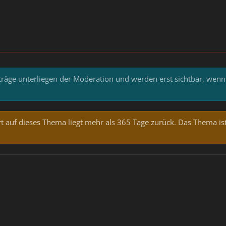
iträge unterliegen der Moderation und werden erst sichtbar, wenn
t auf dieses Thema liegt mehr als 365 Tage zurück. Das Thema ist w