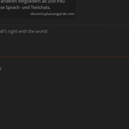
 anderen Mitgliedern ab und freu
se Sprach- und Textchats.
discord.sylvanasgarde.com
all's right with the world
2