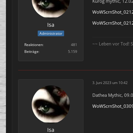
Kurog mythic, 12.0
WoWScrnShot_0212
WoWScrnShot_0212
Isa
Administrator
~~ Leben vor Tod! S
Reaktionen
481
Beiträge
5.159
3. Juni 2023 um 10:42
Dathea Mythic, 09.
WoWScrnShot_0309
Isa