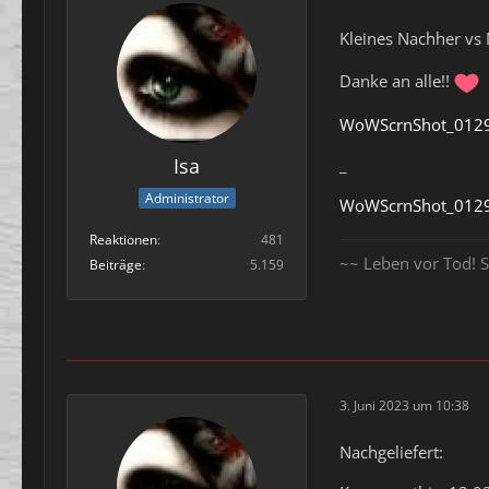
Kleines Nachher vs
Danke an alle!!
WoWScrnShot_0129
Isa
_
Administrator
WoWScrnShot_0129
Reaktionen
481
~~ Leben vor Tod! S
Beiträge
5.159
3. Juni 2023 um 10:38
Nachgeliefert: