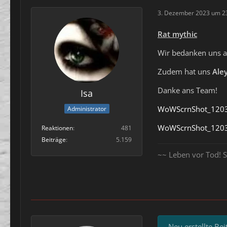
3. Dezember 2023 um 2
Rat mythic
Wir bedanken uns an
Zudem hat uns
Ale
Danke ans Team!
Isa
WoWScrnShot_1203
Administrator
WoWScrnShot_1203
Reaktionen
481
Beiträge
5.159
~~ Leben vor Tod! S
Neu erstellte Be