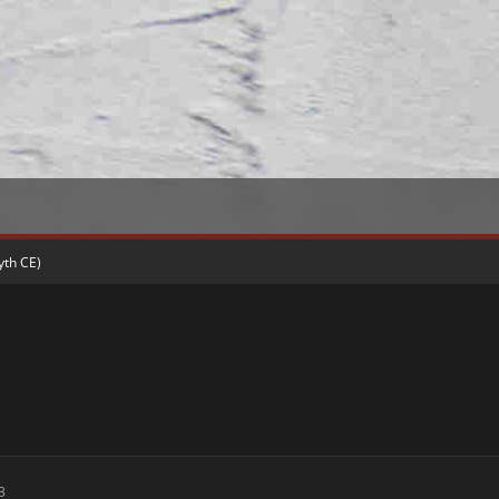
yth CE)
3