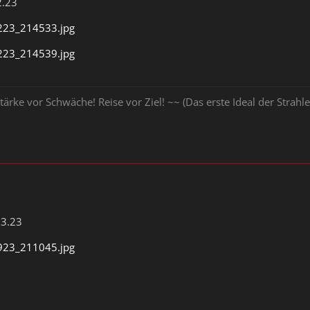
2.23
23_214533.jpg
23_214539.jpg
tärke vor Schwäche! Reise vor Ziel! ~~ (Das erste Ideal der Stra
03.23
23_211045.jpg