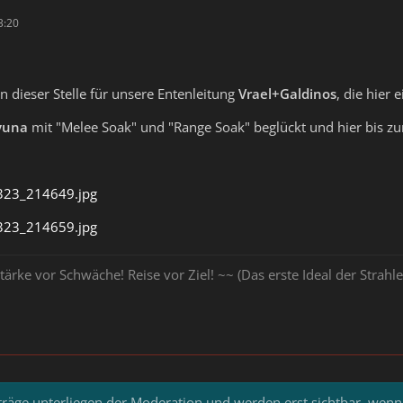
3:20
 dieser Stelle für unsere Entenleitung
Vrael+Galdinos
, die hier
yuna
mit "Melee Soak" und "Range Soak" beglückt und hier bis zu
23_214649.jpg
23_214659.jpg
tärke vor Schwäche! Reise vor Ziel! ~~ (Das erste Ideal der Stra
iträge unterliegen der Moderation und werden erst sichtbar, wenn