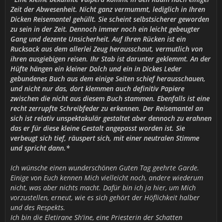
Zeit der Abwesenheit. Nicht ganz vermummt, lediglich in Ihren
Dicken Reisemantel gehüllt. Sie scheint selbstsicherer geworden
zu sein in der Zeit. Dennoch immer noch ein leicht gebeugter
Gang und dezente Unsicherheit. Auf Ihren Rücken ist ein
Rucksack aus dem allerlei Zeug herausschaut, vermutlich von
ihren ausgiebigen reisen. Ihr Stab ist darunter geklemmt. An der
Hüfte hängen ein kleiner Dolch und ein in Dickes Leder
gebundenes Buch aus dem einige Seiten schief herausschauen,
und nicht nur das, dort klemmen auch definitiv Papiere
zwischen die nicht aus diesem Buch stammen. Ebenfalls ist eine
recht zerrupfte Schreibfeder zu erkennen. Der Reisemantel an
sich ist relativ unspektakulär gestaltet aber dennoch zu erahnen
das er für diese kleine Gestalt angepasst worden ist. Sie
verbeugt sich tief, räuspert sich, mit einer neutralen Stimme
und spricht dann.*
Ich wünsche einen wunderschönen Guten Tag geehrte Garde.
Einige von Euch kennen Mich vielleicht noch, andere wiederum
nicht, was aber nichts macht. Dafür bin ich ja hier, um Mich
vorzustellen, erneut, wie es sich gehört der Höflichkeit halber
und des Respekts.
Ich bin die Eletirane Sh'ine, eine Priesterin der Schatten