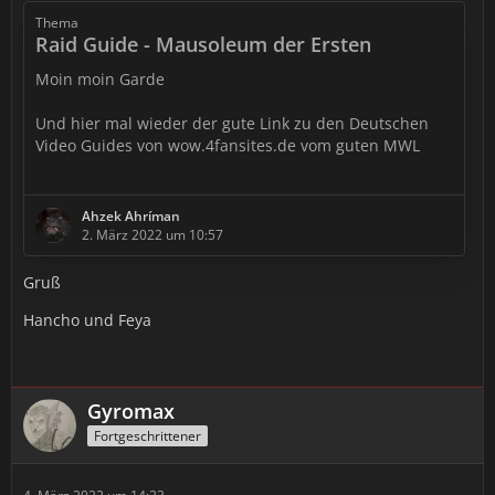
Thema
Raid Guide - Mausoleum der Ersten
Moin moin Garde
Und hier mal wieder der gute Link zu den Deutschen
Video Guides von wow.4fansites.de vom guten MWL
https://wow.4fansites.de/dungeons-mausoleum-der-
ersten.php
Ahzek Ahríman
2. März 2022 um 10:57
Heute auch mal mit Link zur schriftlichen Form an Hand
eines Spreadsheets, finde ich sehr praktisch und kanns
Gruß
nur empfehlen mal rein zuschauen. (P.S.: vom Handy
Hancho und Feya
aus bissle unübersichtlich, aber am PC sehr schön.)
https://docs.google.com/spreadsheets/d…
q4Uk6Eu/pubhtml
Gyromax
Wünsche uns allen Viel Spaß und Erfolg und natürlich
Fortgeschrittener
guten…