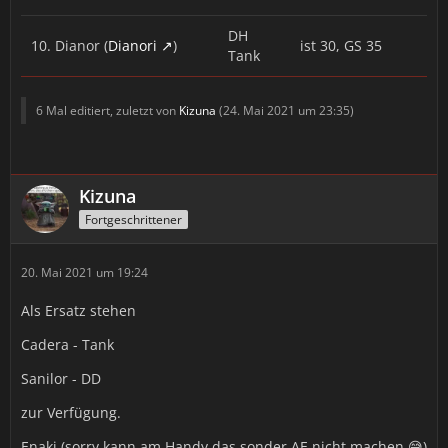
DH
10. Dianor (
Dianori
)
ist 30, GS 35
Tank
6 Mal editiert, zuletzt von
Kizuna
(
24. Mai 2021 um 23:35
)
Kizuna
Fortgeschrittener
20. Mai 2021 um 19:24
Als Ersatz stehen
Cadera - Tank
Sanilor - DD
zur Verfügung.
Enaki (sorry kann am Handy das sonder AE nicht machen 😅)