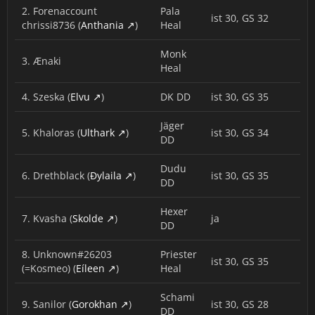
2. Forenaccount
Pala
ist 30, GS 32
chrissi8736 (
Anthania
)
Heal
Monk
3. Ænaki
Heal
4. Szeska (
Elvu
)
DK DD
ist 30, GS 35
Jäger
5. Khaloras (
Ulthark
)
ist 30, GS 34
DD
Dudu
6. Drethblack (
Ðylaila
)
ist 30, GS 35
DD
Hexer
7. Kvasha (
Skolde
)
ja
DD
8. Unknown#26203
Priester
ist 30, GS 35
(=Kosmeo) (
Eíleen
)
Heal
Schami
9. Sanilor (
Gorokhan
)
ist 30, GS 28
DD