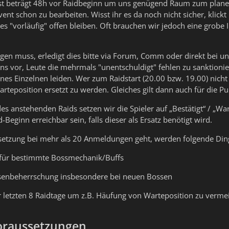
st beträgt 48h vor Raidbeginn um uns genügend Raum zum planen
nt schon zu bearbeiten. Wisst ihr es da noch nicht sicher, klickt 
es "vorläufig" offen bleiben. Oft brauchen wir jedoch eine grob
gen muss, erledigt dies bitte via Forum, Comm oder direkt bei uns
ns vor, Leute die mehrmals "unentschuldigt" fehlen zu sanktionier
ines Einzelnen leiden. Wer zum Raidstart (20.00 bzw. 19.00) nicht
rteposition ersetzt zu werden. Gleiches gilt dann auch für die Pun
s anstehenden Raids setzen wir die Spieler auf „Bestätigt“ / „War
d-Beginn erreichbar sein, falls dieser als Ersatz benötigt wird.
etzung bei mehr als 20 Anmeldungen geht, werden folgende Ding
 für bestimmte Bossmechanik/Buffs
senbeherrschung insbesondere bei neuen Bossen
 letzten 8 Raidtage um z.B. Häufung von Warteposition zu verme
oraussetzungen