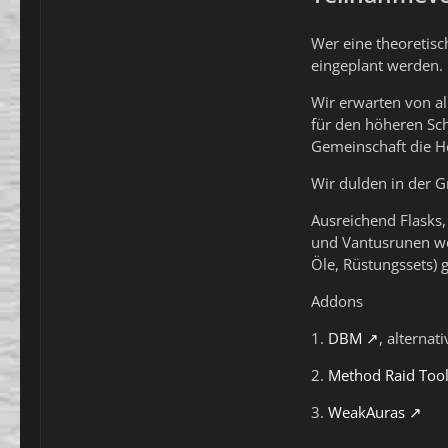
Wer eine theoretisc
eingeplant werden.
Wir erwarten von al
für den höheren Sch
Gemeinschaft die H
Wir dulden in der Gr
Ausreichend Flasks,
und Vantusrunen wer
Öle, Rüstungssets) 
Addons
1.
DBM
, alternat
2.
Method Raid Too
3.
WeakAuras