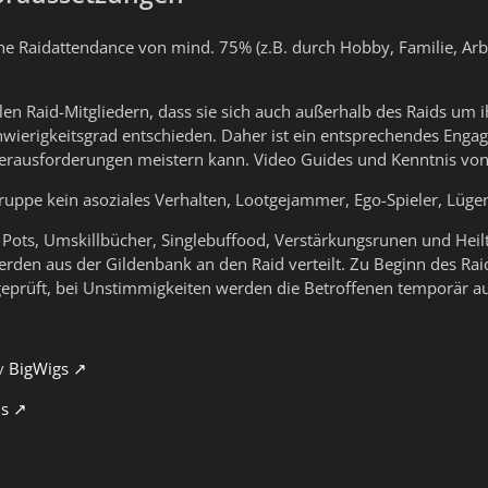
he Raidattendance von mind. 75% (z.B. durch Hobby, Familie, Arbeit
len Raid-Mitgliedern, dass sie sich auch außerhalb des Raids um
wierigkeitsgrad entschieden. Daher ist ein entsprechendes Engag
erausforderungen meistern kann. Video Guides und Kenntnis von
uppe kein asoziales Verhalten, Lootgejammer, Ego-Spieler, Lügen u
 Pots, Umskillbücher, Singlebuffood, Verstärkungsrunen und Hei
den aus der Gildenbank an den Raid verteilt. Zu Beginn des Rai
geprüft, bei Unstimmigkeiten werden die Betroffenen temporär au
iv
BigWigs
ls