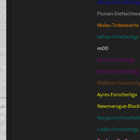
Ashaiya-Forscherlig
Fluxian-DieNachtw
Mulau-Todeswache
Velrax-Forscherliga
mDD
Kirai-Forscherliga
Rodún-Forscherliga
Walfaras-Forscherli
Ayres-Forscherliga
Newmarogue-Black
Nixypnos-Forscherl
Caderi-Forscherliga 