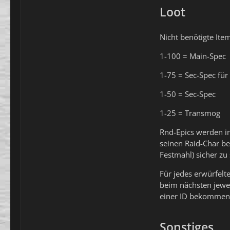
Loot
Nicht benötigte Ite
1-100 = Main-Spec
1-75 = Sec-Spec für
1-50 = Sec-Spec
1-25 = Transmog
Rnd-Epics werden in
seinen Raid-Char be
Festmahl) sicher zu 
Für jedes erwürfelt
beim nächsten jewei
einer ID bekommen k
Sonstiges