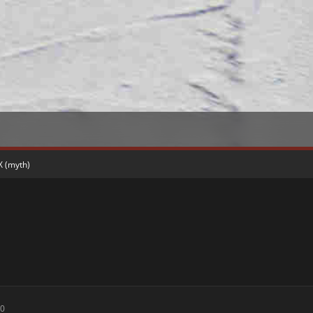
X (myth)
30