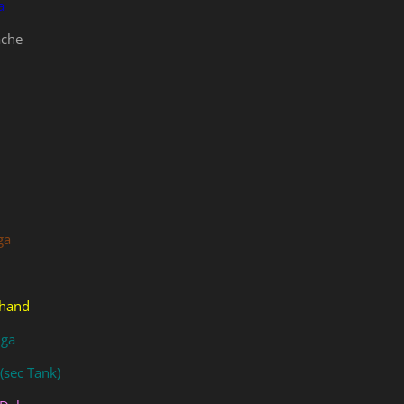
a
ache
ga
hand
iga
(sec Tank)