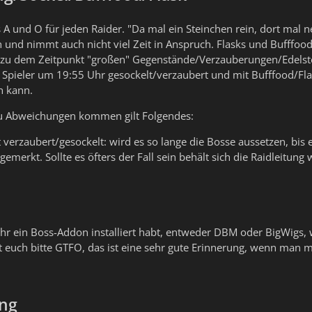
 A und O für jeden Raider. "Da mal ein Steinchen rein, dort mal n
n und nimmt auch nicht viel Zeit in Anspruch. Flasks und Bufffoo
 zu dem Zeitpunkt "großen" Gegenstände/Verzauberungen/Edelste
 Spieler um 19:55 Uhr gesockelt/verzaubert und mit Bufffood/Fla
n kann.
zu Abweichungen kommen gilt Folgendes:
ht verzaubert/gesockelt: wird es so lange die Bosse aussetzen, bis 
emerkt. Sollte es öfters der Fall sein behält sich die Raidleitung w
ihr ein Boss-Addon installiert habt, entweder DBM oder BigWigs, 
t euch bitte GTFO, das ist eine sehr gute Erinnerung, wenn man ma
ung