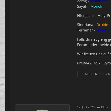
Zerag -
Schamane
Sayâh -
Mönch
Elfenglanz - Holy-Pr
Sindriana
-
Druide
Terramar -
Schama
Falls du neugierig 
Forum oder melde di
Wir freuen uns auf 
Preity#21657, Gy
89 Mal editiert, zulet
19. Juni 2020 um 19:59