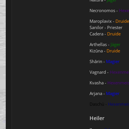
Necronomos -
Hexe
Maroplavix -
Druide
Sanilor - Priester
Cadera -
Druide
Arthellas -
Jäger
Kizûna -
Druide
Shârin -
Magier
Vagnard -
Hexenmei
Kvasha -
Hexenmeis
Arjana -
Magier
Daschü -
Hexenmeis
Heiler