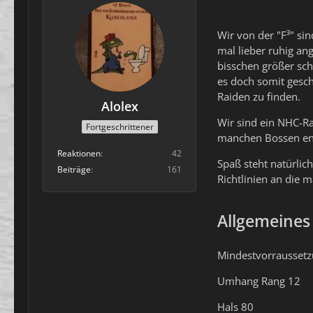
Wir von der "F³" si
mal lieber ruhig an
bisschen größer sc
es doch somit gesch
Raiden zu finden.
Alolex
Wir sind ein NHC-Ra
Fortgeschrittener
manchen Bossen en
Reaktionen
42
Spaß steht natürlic
Beiträge
161
Richtlinien an die m
Allgemeines
Mindestvorraussetzu
Umhang Rang 12
Hals 80