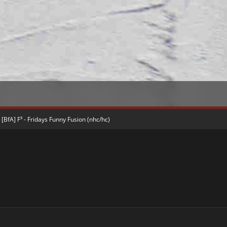
[BfA] F³ - Fridays Funny Fusion (nhc/hc)