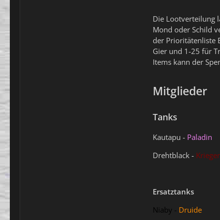
Die Lootverteilung 
Mond oder Schild ve
der Prioritätenlist
Gier und 1-25 für 
Items kann der Spe
Mitglieder
Tanks
Kautapu -
Paladin
Drehtblack -
Krieger
Ersatztanks
Niaby -
Druide