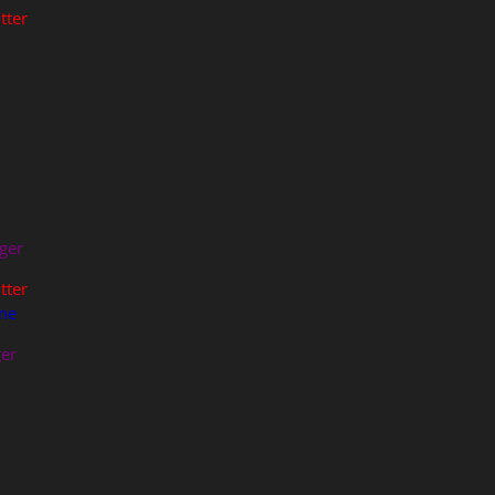
tter
ger
tter
ne
er