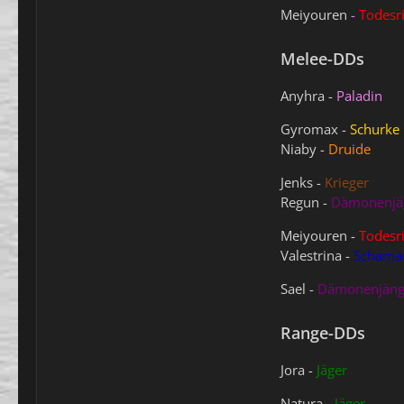
Meiyouren
-
Todesri
Melee-DDs
Anyhra -
Paladin
Gyromax -
Schurke
Niaby -
Druide
Jenks -
Krieger
Regun -
Dämonenjä
Meiyouren -
Todesri
Valestrina -
Schama
Sael -
Dämonenjäng
Range-DDs
Jora -
Jäger
Natura -
Jäger