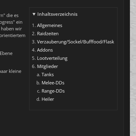
Inhaltsverzeichnis
n" die es
ogress" ein
Allgemeines
 haben wir
Raidzeiten
orientiertem
Verzauberung/Sockel/Bufffood/Flask
Addons
 Ebene
Lootverteilung
Mitglieder
paar kleine
Tanks
Melee-DDs
Range-DDs
Heiler