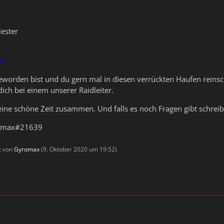
iester
ne
geworden bist und du gern mal in diesen verrückten Haufen reins
ch bei einem unserer Raidleiter.
eine schöne Zeit zusammen. Und falls es noch Fragen gibt schre
romax#21639
zt von
Gyromax
(
9. Oktober 2020 um 19:52
)