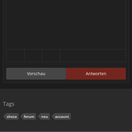
Vorschau
Antworten
Tags
sheza
forum
neu
account