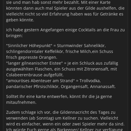
sie und man hab sonst mehr bezahlt. Mit einer Karte
könnten dann auch mal Spieler aus der Gilde aushelfen, die
vielleicht nicht so viel Erfahrung haben was für Getränke es
geben könnte.
ich habe gestern Angefangen einige Cocktails an die Frau zu
bringen:
"Sinnlicher Höhepunkt" = Sturmwinder Sahnelikör,
schlingendorntaler Keffelikör, frische Milch,ein Schuss
frisch gepresste Orangen.
"langer gilneanischer Eistee" = je ein Schluck aus zufällig
ausgewählten Flaschen, ein Schuss mit Zitronensaft, mit
Colabeerenbrause aufgefüllt.
"amouröses Abenteuer am Strand" = Trollvodka,
pandarischer Pfirsischlikör, Organgensaft, Annanassaft.
Solltet Ihr eine karte entwerfen, könnt Ihr die ja gerne
mitaufnehmen.
Zudem schlage ich vor, die Gildennacricht des Tages zu
verwenden (ab Sonntag) um Kellner zu suchen. Vielleicht
wird es einfacher, wenn ein oder zwei Spieler mehr da sind.
Ich würde Euch gerne als Barkeeper/ Kellner zur verfügung