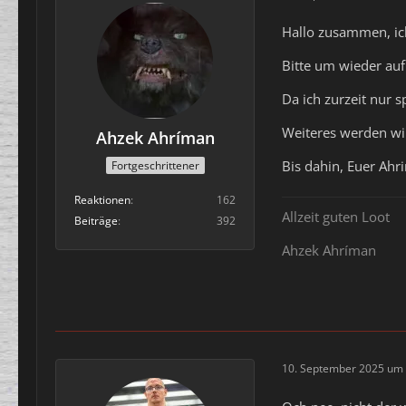
Hallo zusammen, ich
Bitte um wieder auf
Da ich zurzeit nur s
Weiteres werden wir
Ahzek Ahríman
Bis dahin, Euer Ah
Fortgeschrittener
Reaktionen
162
Allzeit guten Loot
Beiträge
392
Ahzek Ahríman
10. September 2025 um 