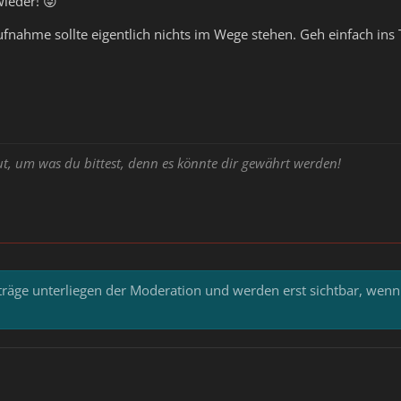
wieder! 😜
fnahme sollte eigentlich nichts im Wege stehen. Geh einfach ins 
ut, um was du bittest, denn es könnte dir gewährt werden!
iträge unterliegen der Moderation und werden erst sichtbar, wenn