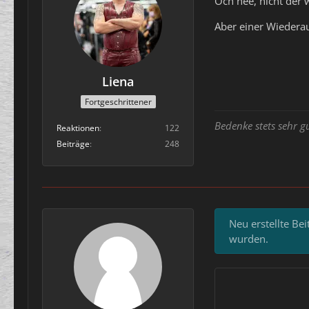
Och nee, nicht der 
Aber einer Wiederau
Liena
Fortgeschrittener
Bedenke stets sehr g
Reaktionen
122
Beiträge
248
Neu erstellte Be
wurden.