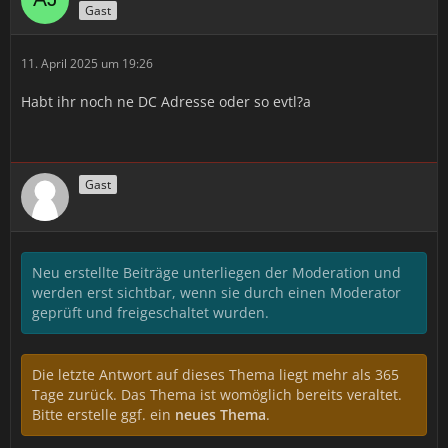
Gast
11. April 2025 um 19:26
Habt ihr noch ne DC Adresse oder so evtl?a
Gast
Neu erstellte Beiträge unterliegen der Moderation und
werden erst sichtbar, wenn sie durch einen Moderator
geprüft und freigeschaltet wurden.
Die letzte Antwort auf dieses Thema liegt mehr als 365
Tage zurück. Das Thema ist womöglich bereits veraltet.
Bitte erstelle ggf. ein
neues Thema
.