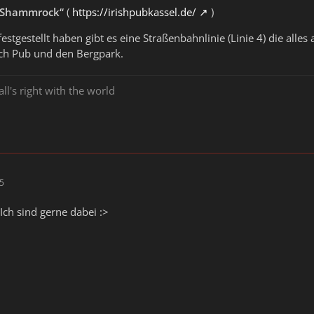
 Shammrock“
(
https://irishpubkassel.de/
)
festgestellt haben gibt es eine Straßenbahnlinie (Linie 4) die all
isch Pub und den Bergpark.
all's right with the world
55
ch sind gerne dabei :>