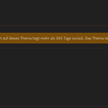
rt auf dieses Thema liegt mehr als 365 Tage zurück. Das Thema ist