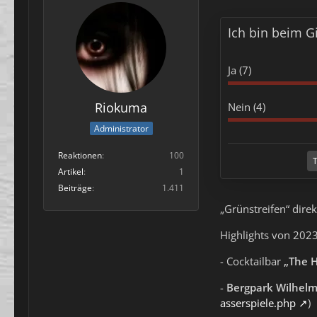
Ich bin beim G
Ja (7)
Riokuma
Nein (4)
Administrator
Reaktionen
100
T
Artikel
1
Beiträge
1.411
„Grünstreifen“ direk
Highlights von 202
- Cocktailbar
„The 
-
Bergpark Wilhel
asserspiele.php
)