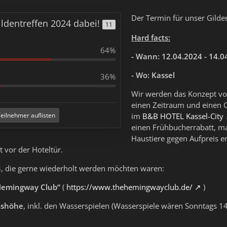
Der Termin für unser Gilde
ildentreffen 2024 dabei!
11
Hard facts:
64%
- Wann: 12.04.2024 - 14.0
- Wo: Kassel
36%
Wir werden das Konzept vo
einen Zeitraum und einen O
eilnehmer auflisten
im
B&B HOTEL Kassel-City
einen Frühbucherrabatt, m
Haustiere gegen Aufpreis er
t vor der Hoteltür.
3, die gerne wiederholt werden möchten waren:
Hemingway Club“
(
https://www.thehemingwayclub.de/
)
mshöhe
, inkl. den Wasserspielen (Wasserspiele wären Sonntags 14