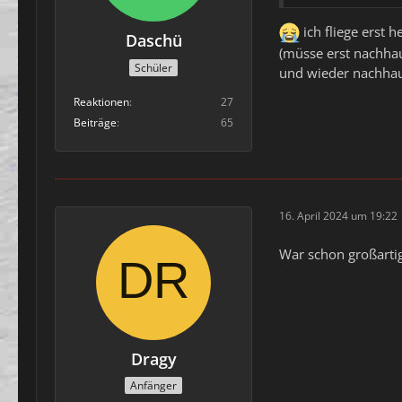
ich fliege erst
Daschü
(müsse erst nachhau
Schüler
und wieder nachha
Reaktionen
27
Beiträge
65
16. April 2024 um 19:22
War schon großarti
Dragy
Anfänger