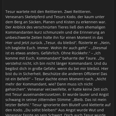
Kreaturen und dem verheerten Land.
Tesur wartete mit den Reittieren. Zwei Reittieren.
Lasst Euch an dieser Stelle versichern: Kommt Ihr den
Veneanars Skeletpferd und Tesurs Kodo, der kaum unter
Wunsch unserer Herrin nicht unverzüglich nach, werde
dem Berg an Säcken, Planen und Kisten zu erkennen war.
mich Euerer Garde persönlich annehmen, Offizier für
Der Anblick des verschnürten Tieres ließ den ehemaligen
Offizier.
Kommandanten kurz schmunzeln und die Erinnerung an
unbeschwerte Zeiten holte ihn für einen Moment in das
N. Pestrufer
Hier und Jetzt zurück. „Tesur, du bleibst“, flüsterte er. „Nein,
ich begleite Euch. Immer. Wohin Ihr auch geht“ – „Diesmal
ist es etwas anders. Gefährlich. Ohne Rückkehr.“ – „Ich
komme mit Euch, Kommandant“ beharrte der Taure. „Du
verstehst nicht, ich bin nicht länger Kommandant. Und du
begibst dich in große Gefahr, wenn du bei mir bleibst. Hier
bist du in Sicherheit. Beschütze die anderen Offiziere! Das
ist ein Befehl!“ – Tesur dachte einen Moment nach. „Nicht
mehr der Kommandant, wie? Dann muss ich nicht
gehorchen“. Veneanar verzweifelte, er hatte keine Zeit sich
mit Tesur auseinanderzusetzen. Er wurde lauter und Angst
schwang in seiner zitternden Stimme: „Bleib. Das ist mein
letzter Befehl.“ Tesur ignorierte den Blutelf und kletterte auf
den Kodo. „Du sollst bleiben!“ Aus Angst wurde Wut und
Veneanar fasste an sein Schwert. Doch auch Tesur wurde