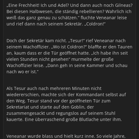
erkennt.
„Eine Frechheit! Ich und Adel? Und dann auch noch Gilneas?
Bei diesen Halbwesen, die ständig rebellieren? Wahrlich ich
weiß das ganz genau zu schätzen.“ fluchte Veneanar leise
Euren kurzsichtigen Protest gegen den Angriff auf
und rief dann nach seinem Sekretär. „Coldron!“
Teldrasil habe ich wegen Eurer bewegenden
öffentlichen Ansprache nie weitergeleitet, mir schien Ihr
hättet nur für einen Moment den Blick für das
Doch der Sekretär kam nicht. „Tesur!“ rief Veneanar nach
Wesentliche verloren.
seinem Wachoffizier. „Wo ist Coldron?“ blaffte er den Tauren
an, kaum dass er die Tür geöffnet hatte. „Ich habe ihn seit
vielen Stunden nicht gesehen“ murmelte der große
Hätte ich Eure Feigheit besser früher erkannt, Euren
Wachoffizier leise. „Dann geh in seine Kammer und schau
niederträchtigen Verrat an den Plänen unserer Herrin
nach wo er ist.“
früher aufgedeckt, dann hätten wir angemessener
Verfahren können.
Unserer Herrin ist überdies selbst mit wichtigerem
Als Tesur auch nach mehreren Minuten nicht
beschäftigt, Ihr spielt nun keine Rolle mehr. Dennoch
wiedererschien, machte sich der Kommandant selbst auf
lässt Sie Euch folgendes übermitteln:
den Weg. Tesur stand vor der geöffneten Tür zum
Sekretariat und starte auf den Goblin, der
zusammengesackt und regungslos auf seinem Stuhl
Ihr bittet um die Entbindung der Pflichten der Garde? Ihr
kauerte. Eine überraschend große Blutlache unter ihm.
wagt es an dieser Stelle unseren gemeinsamen Weg zu
verlassen?
Veneanar wurde blass und hielt kurz inne. So viele Jahre,