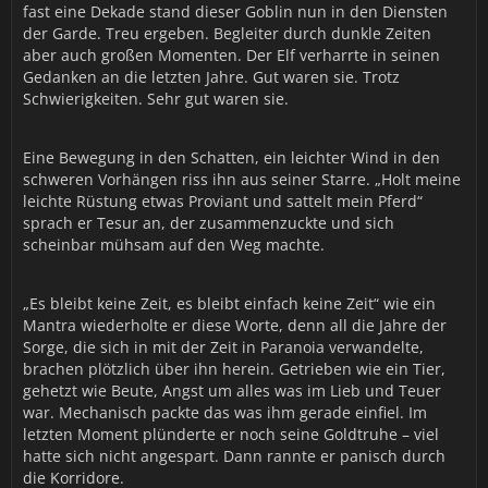
fast eine Dekade stand dieser Goblin nun in den Diensten
Nun, Ihr sollt Euren Wunsch erfüllt bekommen. Die Garde
der Garde. Treu ergeben. Begleiter durch dunkle Zeiten
war ohnehin nur ein Werkzeug um die Horde zu vereinen.
aber auch großen Momenten. Der Elf verharrte in seinen
Inzwischen kann ich auf Euch und Eure Söldner verzichten,
Gedanken an die letzten Jahre. Gut waren sie. Trotz
mir bleibt die ganze Horde! Ihr seid nur ein lästiges Insekt,
Schwierigkeiten. Sehr gut waren sie.
welches man verjagt.
Und genau das ist der Preis für Eure Abkehr: Flieht! Flieht
Eine Bewegung in den Schatten, ein leichter Wind in den
und lasst Euch nie wieder Blicken!
schweren Vorhängen riss ihn aus seiner Starre. „Holt meine
leichte Rüstung etwas Proviant und sattelt mein Pferd“
Die dunkle Fürstin entlässt Euch hiermit aus Eurem
sprach er Tesur an, der zusammenzuckte und sich
Dienst. Als Lohn für Eure Taten überlässt Sylvanas Euch
scheinbar mühsam auf den Weg machte.
einige Ländereien in Nord Gilneas und erhebt Euch als
Freiherr in den Adelsstand. Ihr wüsstet diese Geste zu
„Es bleibt keine Zeit, es bleibt einfach keine Zeit“ wie ein
schätzen, meiner Meinung nach habt Ihr Euch das
Mantra wiederholte er diese Worte, denn all die Jahre der
verdient.
Sorge, die sich in mit der Zeit in Paranoia verwandelte,
brachen plötzlich über ihn herein. Getrieben wie ein Tier,
Glückwunsch Lordkommandant! Ein prächtiger Titel! Ein
gehetzt wie Beute, Angst um alles was im Lieb und Teuer
Kommandant ohne Armee, ein Adliger mit
war. Mechanisch packte das was ihm gerade einfiel. Im
entsprechenden Verpflichtungen aber ohne Mitteln
letzten Moment plünderte er noch seine Goldtruhe – viel
diesen nachzukommen. Und nicht zu vergessen: Eure
hatte sich nicht angespart. Dann rannte er panisch durch
„Untertanen“: Viel Glück mit diesen abscheulichen
die Korridore.