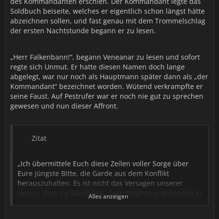
des Kommandanten erschien. Der Kommandant legte das
Soldbuch beiseite, welches er eigentlich schon längst hätte
abzeichnen sollen, und fast genau mit dem Trommelschlag
der ersten Nachtstunde begann er zu lesen.
„Herr Falkenbann!“, begann Veneanar zu lesen und sofort
regte sich Unmut. Er hatte diesen Namen doch lange
abgelegt, war nur noch als Hauptmann später dann als „der
Kommandant“ bezeichnet worden. Wütend verkrampfte er
seine Faust. Auf Pestrufer war er noch nie gut zu sprechen
gewesen und nun dieser Affront.
Zitat
„Ich übermittele Euch diese Zeilen voller Sorge über
Eure jüngste Bitte, die Garde aus dem Konflikt
herauszuhalten. Es ist nicht das Versagen unserer
Herrin, dass Ihr Gleichheit, Gerechtigkeit und Frieden in
Alles anzeigen
einer vereinten Horde unter Sylvanas versprochen habt
und erst recht nicht, dass Ihr den Weg dorthin nicht