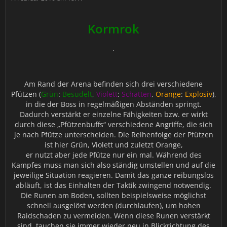
Kormrok
Am Rand der Arena befinden sich drei verschiedene
Pfützen (
Grün
:
Besudelt
,
Violett
:
Schatten
,
Orange
:
Explosiv
),
in die der Boss in regelmäßigen Abständen springt.
Dadurch verstärkt er einzelne Fähigkeiten bzw. er wirkt
durch diese „Pfützenbuffs“ verschiedene Angriffe, die sich
je nach Pfütze unterscheiden. Die Reihenfolge der Pfützen
ist hier Grün, Violett und zuletzt Orange,
er nutzt aber jede Pfütze nur ein mal. Während des
Kampfes muss man sich also ständig umstellen und auf die
jeweilige Situation reagieren. Damit das ganze reibungslos
abläuft, ist das Einhalten der Taktik zwingend notwendig.
Die Runen am Boden, sollten beispielsweise möglichst
schnell ausgelöst werden (durchlaufen), um hohen
Raidschaden zu vermeiden. Wenn diese Runen verstärkt
sind, tauchen sie immer wieder neu in Blickrichtung des