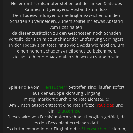
Heiler und Fernkämpfer stehen auf der linken Seite des
Raumes mit genügend Abstand zum Boss.
Den Todeswindungen unbedingt ausweichen um den
Schaden zu vermeiden. Zudem solltet ihr etwas Abstand
vom Boss halten,
da dieser zusätzlich zu den Geschossen noch Schaden
verteilt, der sich mit zunehmender Entfernung verringert.
In der Todesvision tötet ihr so viele Adds wie möglich, um
einen hohen Schadens-/Heilbonus zu bekommen.
Ziel sollte hier die Maximalanzahl von 20 Stapeln sein.
Spieler die vom
"Herzsucher"
betroffen sind, laufen sofort
aus der Gruppe Richtung Eingang
(mittig, markiert durch eine rote Lichtsäule).
Am Einschlagsort entsteht eine rote Pfütze (
raus da!
) und
ein
"Blutgerinsel"
.
Dieses wird von Fernkämpfern schnellstmöglich getötet, da
es den Boss nicht erreichen darf.
Es darf niemand in der Flugbahn des
"Herzsuchers"
stehen,