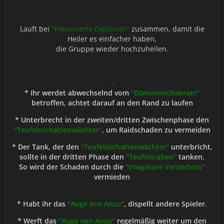
Lauft bei
"Fokussierte Explosion"
zusammen, damit die
Heiler es einfacher haben,
die Gruppe wieder hochzuheilen.
* Ihr werdet abwechselnd vom
"Dämonenchakram"
betroffen, achtet darauf an den Rand zu laufen
* Unterbrecht in der zweiten/dritten Zwischenphase den
"Teufelsschattenwächter"
, um Raidschaden zu vermeiden
* Der Tank, der den
"Teufelsschattenwächter"
unterbricht,
sollte in der dritten Phase den
"Teufelsraben"
tanken.
So wird der Schaden durch die
"Imaginäre Verderbnis"
vermieden
* Habt ihr das
"Auge von Anzu"
, dispellt andere Spieler.
* Werft das
"Auge von Anzu"
regelmäßig weiter um den