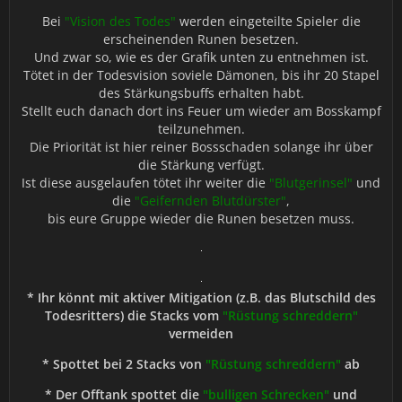
Bei
"Vision des Todes"
werden eingeteilte Spieler die
erscheinenden Runen besetzen.
Und zwar so, wie es der Grafik unten zu entnehmen ist.
Tötet in der Todesvision soviele Dämonen, bis ihr 20 Stapel
des Stärkungsbuffs erhalten habt.
Stellt euch danach dort ins Feuer um wieder am Bosskampf
teilzunehmen.
Die Priorität ist hier reiner Bossschaden solange ihr über
die Stärkung verfügt.
Ist diese ausgelaufen tötet ihr weiter die
"Blutgerinsel"
und
die
"Geifernden Blutdürster"
,
bis eure Gruppe wieder die Runen besetzen muss.
* Ihr könnt mit aktiver Mitigation (z.B. das Blutschild des
Todesritters) die Stacks vom
"Rüstung schreddern"
vermeiden
* Spottet bei 2 Stacks von
"Rüstung schreddern"
ab
* Der Offtank spottet die
"bulligen Schrecken"
und