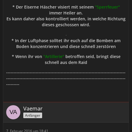
* Der Eiserne Häscher visiert mit seinem
"Sperrfeuer"
immer Heiler an.
Es kann daher also kontrolliert werden, in welche Richtung
dieses geschossen wird.
* In der Luftphase solltet ihr euch auf die Bomben am
Boden konzentrieren und diese schnell zerstören
* Wenn ihr von
"Artillerie"
betroffen seid, bringt diese
schnell aus dem Raid
---------------------------------------------------------------------------------
---------------------------------------------------------------------------------
---------
Vaemar
Anfänger
7. Februar 2016 um 18:41