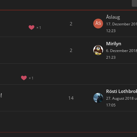
Åslaug
2
17. Dezember 20
1
12:23
Mirilyn
2
6. Dezember 201
21:23
1
Rösti Lothbro
!
14
27. August 2018 
17:05