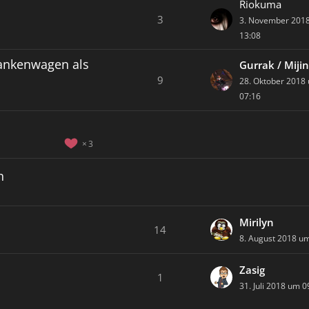
Riokuma
3
3. November 201
13:08
rankenwagen als
Gurrak / Miji
9
28. Oktober 2018
07:16
3
n
Mirilyn
14
8. August 2018 u
Zasig
1
31. Juli 2018 um 0