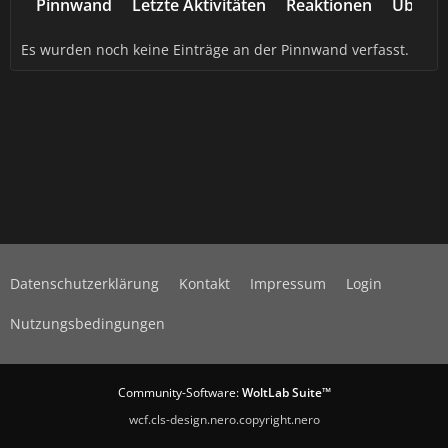
Pinnwand
Letzte Aktivitäten
Reaktionen
Über m
Es wurden noch keine Einträge an der Pinnwand verfasst.
Datenschutzerklärung
Kontakt
Impressum
Login
Nutzungsbedingungen
Community-Software:
WoltLab Suite™
wcf.cls-design.nero.copyright.nero