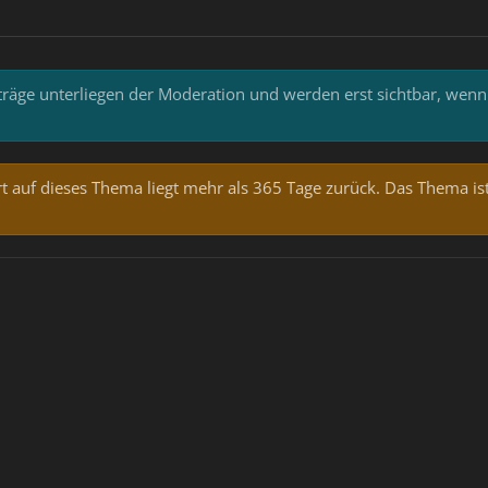
iträge unterliegen der Moderation und werden erst sichtbar, wenn
t auf dieses Thema liegt mehr als 365 Tage zurück. Das Thema ist w