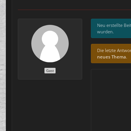
Neu erstellte Be
wurden.
Die letzte Antwor
neues Thema
.
Gast