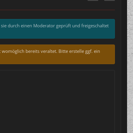
 sie durch einen Moderator geprüft und freigeschaltet
omöglich bereits veraltet. Bitte erstelle ggf. ein