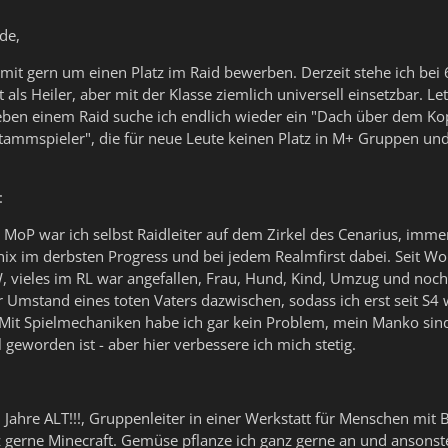
de,
mit gern um einen Platz im Raid bewerben. Derzeit stehe ich bei
 als Heiler, aber mit der Klasse ziemlich universell einsetzbar. L
eben einem Raid suche ich endlich wieder ein "Dach über dem Kopf"
Stammspieler", die für neue Leute keinen Platz in M+ Gruppen un
:
MoP war ich selbst Raidleiter auf dem Zirkel des Cenarius, imm
x im derbsten Progress und bei jedem Realmfirst dabei. Seit WoD
vieles im RL war angefallen, Frau, Hund, Kind, Umzug und noch 
r Umstand eines toten Vaters dazwischen, sodass ich erst seit S4
Mit Spielmechaniken habe ich gar kein Problem, mein Manko sind
l geworden ist - aber hier verbessere ich mich stetig.
35 Jahre ALT!!!, Gruppenleiter in einer Werkstatt für Menschen m
z gerne Minecraft. Gemüse pflanze ich ganz gerne an und ansonste