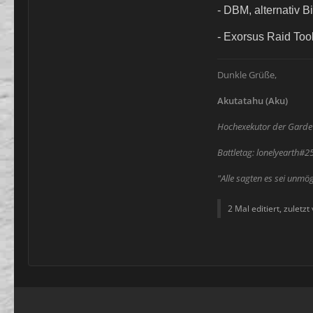
- DBM, alternativ 
- Exorsus Raid Too
Dunkle Grüße,
Akutatahu (Aku)
Hochexekutor der Gard
Battletag: lonelyearth#2
"Alle sagten es sei unmö
2 Mal editiert, zuletzt