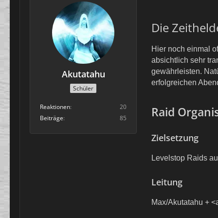
Die Zeitheld
Hier noch einmal of
absichtlich sehr tr
gewährleisten. Natü
Akutatahu
erfolgreichen Aben
Schüler
Reaktionen
20
Raid Organi
Beiträge
85
Zielsetzung
Levelstop Raids auf
Leitung
Max/Akutatahu + <a