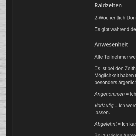
Raidzeiten
2-Wöchentlich Donn
Es gibt während de
Anwesenheit
Alle Teilnehmer we
Es ist bei den Zei
Möglichkeit haben 
besonders ärgerlic
Angenommen
= Ic
Vorläufig
= Ich wer
lassen.
Abgelehnt
= Ich k
Bei zu vielen Anme