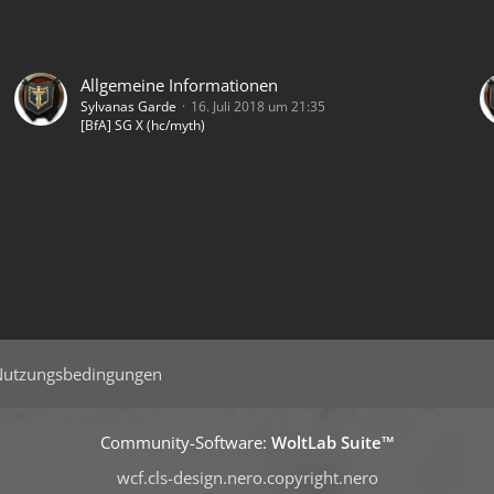
Allgemeine Informationen
Sylvanas Garde
16. Juli 2018 um 21:35
[BfA] SG X (hc/myth)
Nutzungsbedingungen
Community-Software:
WoltLab Suite™
wcf.cls-design.nero.copyright.nero