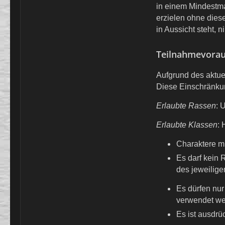
in einem Mindestma
erzielen ohne dies
in Aussicht steht,
Teilnahmevora
Aufgrund des aktue
Diese Einschränkun
Erlaubte Rassen
: 
Erlaubte Klassen
: 
Charaktere mü
Es darf kein 
des jeweilige
Es dürfen nu
verwendet we
Es ist ausdrü