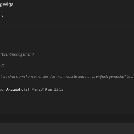
BigWigs
ls
e (Eventmanagement)
571
glich! Und dann kam einer der das nicht wusste und hat es einfach gemacht!" Un
 von
Akutatahu
(
21. Mai 2019 um 23:53
)