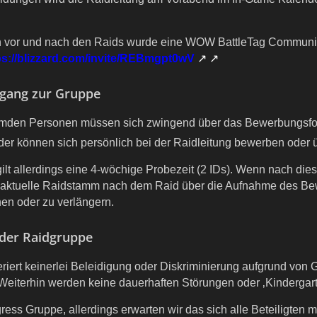
 vor und nach den Raids wurde eine WOW BattleTag Community 
ps://blizzard.com/invite/REBmgpt0wV
gang zur Gruppe
remden Personen müssen sich zwingend über das Bewerbungsf
der können sich persönlich bei der Raidleitung bewerben oder 
ilt allerdings eine 4-wöchige Probezeit (2 IDs). Wenn nach die
r aktuelle Raidstamm nach dem Raid über die Aufnahme des Bewe
hen oder zu verlängern.
 der Raidgruppe
eriert keinerlei Beleidigung oder Diskriminierung aufgrund von 
eiterhin werden keine dauerhaften Störungen oder ‚Kindergart
ress Gruppe, allerdings erwarten wir das sich alle Beteiligten m