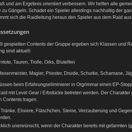
ß und am Ergebnis orientiert verbessern. Wir helfen alle geme
e zu Gängeln. Schadet ein Spieler allerdings nachhaltig der 
 nimmt sich die Raidleitung heraus den Spieler aus dem Raid au
ussetzungen
ll gespielten Contents der Gruppe ergeben sich Klassen und Ra
g sind aktuell:
Untote, Tauren, Trolle, Orks, Blutelfen
Hexenmeister, Magier, Priester, Druide, Schurke, Schamane, Jäg
ssen beim Erfahrungseliminierer in Orgrimmar einen EP-Stopp 
Raid mit Level Gear / Erbstücke betreten werden. Der Charakte
n Contents tragen.
r Tränke, Elixiere, Fläschchen, Steine, Verzauberung und Geg
rden.
cklich unerwünscht, wenn der Charakter bereits mit gefarmten 