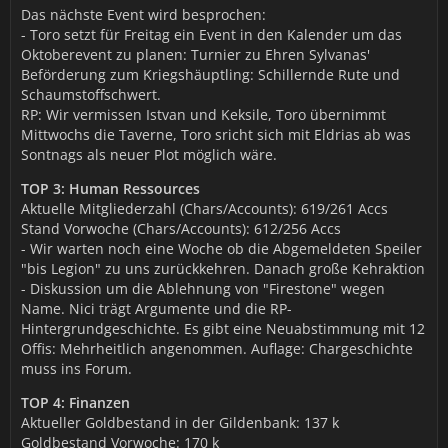
Das nächste Event wird besprochen:
- Toro setzt für Freitag ein Event in den Kalender um das
Oktoberevent zu planen: Turnier zu Ehren Sylvanas'
Beförderung zum Kriegshäuptling: Schillernde Rute und
Schaumstoffschwert.
RP: Wir vermissen Istvan und Keksile, Toro übernimmt
Mittwochs die Taverne, Toro sricht sich mit Eldrias ab was
Sontnags als neuer Plot möglich wäre.
TOP 3: Human Ressources
Aktuelle Mitgliederzahl (Chars/Accounts): 619/261 Accs
Stand Vorwoche (Chars/Accounts): 612/256 Accs
- Wir warten noch eine Woche ob die Abgemeldeten Speiler
"bis Legion" zu uns zurückkehren. Danach große Kehraktion
- Diskussion um die Ablehnung von "Firestone" wegen
Name. Nici trägt Argumente und die RP-
Hintergrundgeschichte. Es gibt eine Neuabstimmung mit 12
Offis: Mehrheitlich angenommen. Auflage: Chargeschichte
muss ins Forum.
TOP 4: Finanzen
Aktueller Goldbestand in der Gildenbank: 137 k
Goldbestand Vorwoche: 170 k