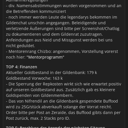
- div. Namensabstimmungen wurden vorgenommen und an
die Betreffenden kommuniziert
- noch immer werden Leute die legendarys bekommen im
Gildenchat unschön angegangen. Beleidigende und
verletzende Äußerungen sind bitte per Screenshot/Chatlog
zu dokumentieren und dem Gildenrat zuzutragen.
Anfeindungen aus Neid und Missgunst werden bei uns
nicht geduldet.
- Mentorenrang Chizbo: angenommen, Vorstellung vorerst
noch hier:
"Mentorprogramm"
TOP 4: Finanzen
Aktueller Goldbestand in der Gildenbank: 179 k
Goldbestand Vorwoche: 163 k
- Die Sperrung der Repkosten wirkt sich wie erwartet positiv
auf unseren Goldbestand aus. Zusätzlich gab es kleinere
Goldspenden von Gildenmembern.
- Das von Nifrendil an die Gildenbank gespendete Buffood
wird zu 25G/stück abverkauft solange der Vorrat reicht.
Order bitte per Post an Zeraide, das Buffood gibts dann per
Post zurück, max. 2 Stacks pro ID.
TOP 5: Beschluss der Agenda der nächsten Sitzung