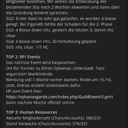
Mitglieder bestehen. Wir wollen die Entwicklung der
bestehenden SGs noch 2 Wochen abwarten und dann über
die Gründung konkret sprechen.
SG2: Erster Raid ist sehr gut gelaufen, es wurden 4 bosse
gelegt. Bei II'gynoth fehlte der Schaden für die 2. Phase
SG3: 4 Bosse down nhc, gestern die letzten 3, damit nhc
clear.
SG4: 4 Bosse down nhc, ID-Fortsetzung geplant
SG5: nhc clear, 1/7 HC
TOP 2: RP/ Events
Das nächste Event wird besprochen:
Ort für Turnier zu Ehren Sylvanas: Unterstadt. Toro
organisiert Marktstände.
Werbung soll 1 Woche vorher starten, findet am 15./16.
statt, Eldrias erstellt Gildenevent dafür.
HP zum Event hier:
https://sylvanasgarde.com/index.php/GuildEvent/3
geht
dann nächste Woche offiziell online
TOP 3: Human Ressources
Aktuelle Mitgliederzahl (Chars/Accounts): 586/231
Stand Vorwoche (Chars/Accounts): 579/231