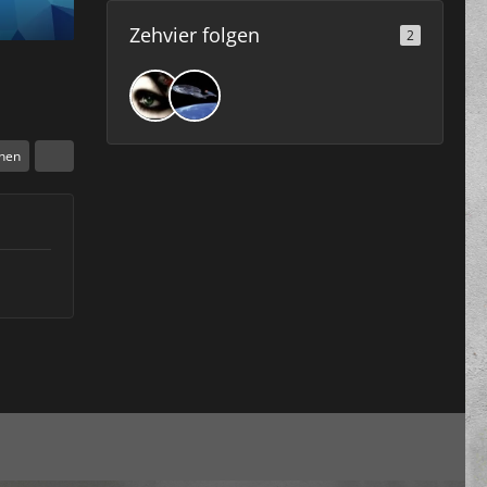
Zehvier folgen
2
chen